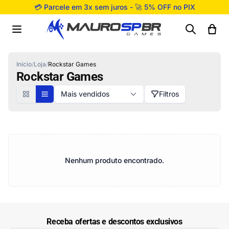
Pular para o conteúdo
💳 Parcele em 3x sem juros - 🚀 5% OFF no PIX
Início
/
Loja
/
Rockstar Games
Rockstar Games
Mais vendidos
Filtros
Nenhum produto encontrado.
Receba ofertas e descontos exclusivos