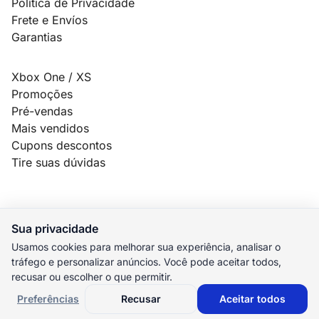
Política de Privacidade
Frete e Envíos
Garantias
Xbox One / XS
Promoções
Pré-vendas
Mais vendidos
Cupons descontos
Tire suas dúvidas
Sua privacidade
© 2026 MauroSPBR Games. Todos os direitos reservados.
Usamos cookies para melhorar sua experiência, analisar o
tráfego e personalizar anúncios. Você pode aceitar todos,
elo
AMEX
pix
HIPER
recusar ou escolher o que permitir.
M. Pago
Preferências
Recusar
Aceitar todos
Preferências de cookies