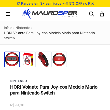
Pular para o conteúdo
💳 Parcele em 3x sem juros - 🚀 5% OFF no PIX
Início
›
Nintendo
›
HORI Volante Para Joy-con Modelo Mario para Nintendo
Switch
NINTENDO
HORI Volante Para Joy-con Modelo Mario
para Nintendo Switch
R$
99,90