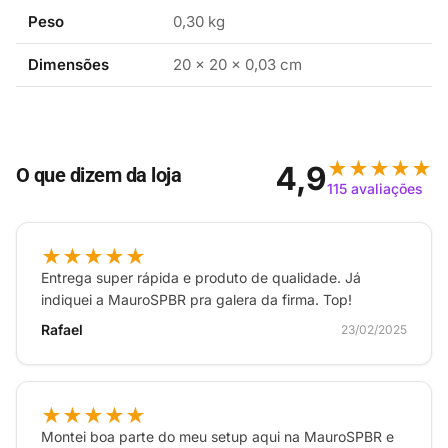
Peso
0,30 kg
Características:
Dimensões
20 × 20 × 0,03 cm
Acessório de volante de corrida com tema Mario
para o Switch Joy-Con
Roda de grande diâmetro
Punhos de borracha para controle e conforto
★★★★★
4,9
O que dizem da loja
115 avaliações
Botões de ombro de ação rápida
Oficialmente licenciado pela Nintendo ®
★★★★★
Entrega super rápida e produto de qualidade. Já
indiquei a MauroSPBR pra galera da firma. Top!
Rafael
23/02/2025
★★★★★
Montei boa parte do meu setup aqui na MauroSPBR e