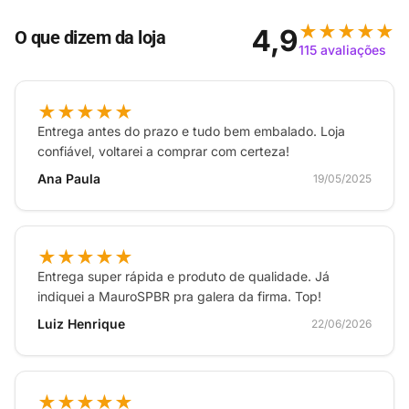
Leve e compacta, a Puff Pouch cabe facilmente em
★★★★★
4,9
O que dizem da loja
mochilas, malas e bolsas, sem adicionar muito volume
115 avaliações
ou peso. O fechamento resistente ajuda a manter o
Nintendo Switch 2 seguro, enquanto o formato flexível
★★★★★
facilita guardar e retirar o console rapidamente
Entrega antes do prazo e tudo bem embalado. Loja
Licenciamento e uso ideal
confiável, voltarei a comprar com certeza!
Ana Paula
19/05/2025
Oficialmente licenciada para Nintendo Switch 2, a case
garante encaixe adequado e compatibilidade com as
dimensões do sistema. É a escolha ideal para quem
quer um estojo de transporte simples, bonito e
★★★★★
eficiente para proteger o console em qualquer lugar
Entrega super rápida e produto de qualidade. Já
indiquei a MauroSPBR pra galera da firma. Top!
Luiz Henrique
22/06/2026
★★★★★