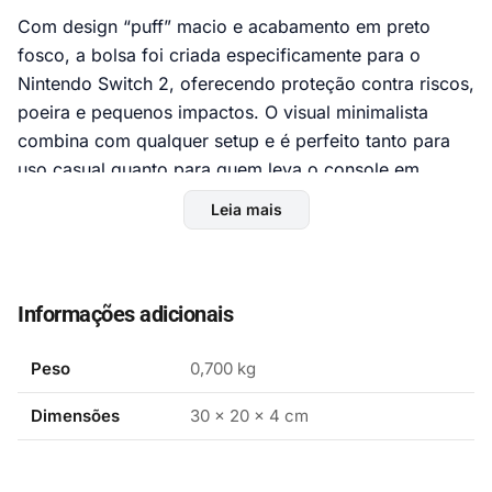
Com design “puff” macio e acabamento em preto
fosco, a bolsa foi criada especificamente para o
Nintendo Switch 2, oferecendo proteção contra riscos,
poeira e pequenos impactos. O visual minimalista
combina com qualquer setup e é perfeito tanto para
uso casual quanto para quem leva o console em
viagens e deslocamentos diários
Leia mais
Proteção e organização
O interior é acolchoado para proteger a tela e o corpo
do console, ajudando a evitar danos durante o
Informações adicionais
transporte em mochilas ou bolsas. O pouch conta
ainda com espaço interno para organizar pequenos
Peso
0,700 kg
acessórios, como cabos, fones ou cartões de jogo,
Dimensões
30 × 20 × 4 cm
mantendo tudo junto em um único lugar
Construção e praticidade