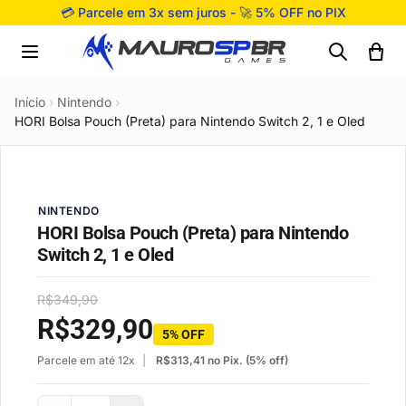
Pular para o conteúdo
💳 Parcele em 3x sem juros - 🚀 5% OFF no PIX
Início
›
Nintendo
›
HORI Bolsa Pouch (Preta) para Nintendo Switch 2, 1 e Oled
NINTENDO
HORI Bolsa Pouch (Preta) para Nintendo
Switch 2, 1 e Oled
R$
349,90
R$
329,90
5% OFF
Parcele em até 12x
R$
313,41
no Pix. (5% off)