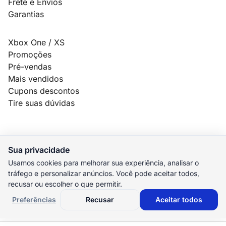
Frete e Envíos
Garantias
Xbox One / XS
Promoções
Pré-vendas
Mais vendidos
Cupons descontos
Tire suas dúvidas
Sua privacidade
© 2026 MauroSPBR Games. Todos os direitos reservados.
Usamos cookies para melhorar sua experiência, analisar o
tráfego e personalizar anúncios. Você pode aceitar todos,
elo
AMEX
pix
HIPER
recusar ou escolher o que permitir.
M. Pago
Preferências
Recusar
Aceitar todos
Preferências de cookies