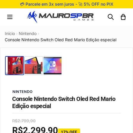
Pular para o conteúdo
💳 Parcele em 3x sem juros - 🚀 5% OFF no PIX
Início
›
Nintendo
›
Console Nintendo Switch Oled Red Mario Edição especial
NINTENDO
Console Nintendo Switch Oled Red Mario
Edição especial
R$
2.799,90
R$
2.299,90
17% OFF