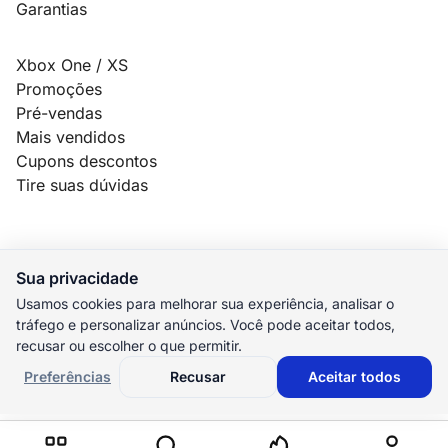
Garantias
Xbox One / XS
Promoções
Pré-vendas
Mais vendidos
Cupons descontos
Tire suas dúvidas
Sua privacidade
© 2026 MauroSPBR Games. Todos os direitos reservados.
Usamos cookies para melhorar sua experiência, analisar o
tráfego e personalizar anúncios. Você pode aceitar todos,
elo
AMEX
pix
HIPER
recusar ou escolher o que permitir.
M. Pago
Preferências
Recusar
Aceitar todos
Preferências de cookies