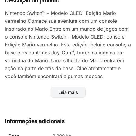
Descrição do produto
Nintendo Switch™ – Modelo OLED: Edição Mario
vermelho Comece sua aventura com um console
inspirado no Mario Entre em um mundo de jogos com
o console Nintendo Switch – Modelo OLED: console
Edição Mario vermelho. Esta edição inclui o console, a
base e os controles Joy-Con™, todos na icônica cor
vermelha do Mario. Uma silhueta do Mario entra em
ação na parte de trás da base. Olhe atentamente e
você também encontrará algumas moedas
escondidas! Jogue em casa ou em qualquer lugar com
uma tela OLED com cores vibrantes Jogue na sua TV
Leia mais
em casa ou jogue no modo portátil na tela OLED de 7
polegadas com cores vibrantes do Nintendo Switch –
Modelo OLED. O console também possui 64 GB de
Informações adicionais
armazenamento interno (parte da memória é
reservada para uso do próprio console), áudio