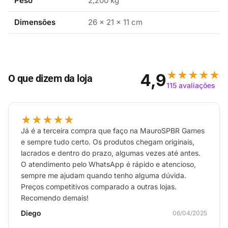
Peso
2,200 kg
aprimorado nos modos portátil e semiportátil, um
amplo suporte ajustável e uma base com uma porta
Dimensões
26 × 21 × 11 cm
LAN integrada (cabo LAN vendido separadamente).
Desfrute de três modos em um console Modo TV:
conecte seu console à TV usando a base incluída para
desfrutar de uma experiência de jogo tradicional em
★★★★★
4,9
O que dizem da loja
HD. Modo portátil: leve seus jogos para sua próxima
115 avaliações
aventura de viagem e divirta-se jogando em uma tela
OLED de 7 polegadas (17,78 cm), que realça as cores.
★★★★★
Modo semiportátil: use o suporte amplo e ajustável
Já é a terceira compra que faço na MauroSPBR Games
para posicionar a tela e desencaixe os controles Joy-
e sempre tudo certo. Os produtos chegam originais,
Con™ incluídos para aproveitar o tempo de jogo
lacrados e dentro do prazo, algumas vezes até antes.
mesmo sem uma TV.
O atendimento pelo WhatsApp é rápido e atencioso,
sempre me ajudam quando tenho alguma dúvida.
Preços competitivos comparado a outras lojas.
Recomendo demais!
Diego
06/04/2025