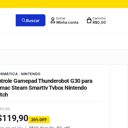
Entrar
Carrinho
Buscar
Minha conta
R$
0,00
ORMÁTICA · NINTENDO
trole Gamepad Thunderobot G30 para
mac Steam Smarttv Tvbox Nintendo
tch
49,90
$
119,90
20% OFF
ele em até 12x
R$
113,91
no Pix. (5% off)