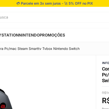
💳 Parcele em 3x sem juros - 🚀 5% OFF no PIX
usca
YSTATION
NINTENDO
PROMOÇÕES
ra Pc/mac Steam Smarttv Tvbox Nintendo Switch
INF
Con
Pc/
Swi
R$
1
R
Parc