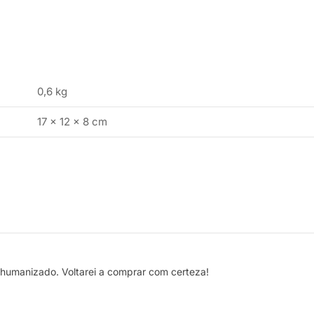
0,6 kg
17 × 12 × 8 cm
o humanizado. Voltarei a comprar com certeza!