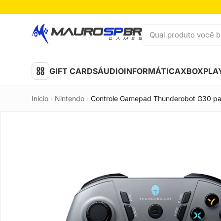
Pular para o conteúdo
Qual produto você b
GIFT CARDS
ÁUDIO
INFORMÁTICA
XBOX
PLA
Início
›
Nintendo
›
Controle Gamepad Thunderobot G30 pa