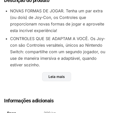
Descrição do produto
NOVAS FORMAS DE JOGAR. Tenha um par extra
(ou dois) de Joy-Con, os Controles que
proporcionam novas formas de jogar e aproveite
esta incrível experiência!
CONTROLES QUE SE ADAPTAM A VOCÊ. Os Joy-
con são Controles versáteis, únicos ao Nintendo
Switch: compartilhe com um segundo jogador, ou
use de maneira imersiva e adaptável, quando
estiver sozinho.
PARA DIFERENTES ESTILOS DE JOGO. Use os dois
Leia mais
Controles de forma independente, com um em
cada mão, ou juntos, como um controle, ao se ligar
ao grip Joy-Con.
Informações adicionais
NOVAS CORES EM TONS PASTÉIS. Oferecendo um
design super ergonômico, os Controles vêm com