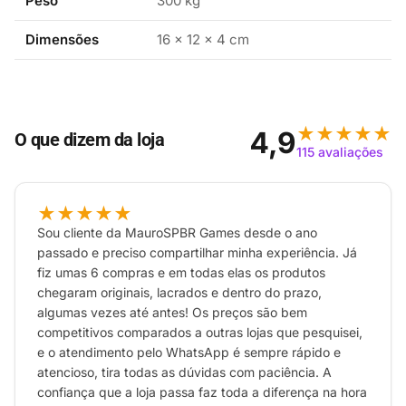
Peso
300 kg
duas diferentes opções de cor em tons pastéis,
como o Rosa e o Amarelo.
Dimensões
16 × 12 × 4 cm
FLEXÍVEIS E CONFORTÁVEIS. Os controles Joy-
Con incluídos permitem total flexibilidade no jogo,
garantindo conforto para você se divertir por horas
sem preocupação.
★★★★★
4,9
O que dizem da loja
Destaque-se com os novos controles Joy-Con em
115 avaliações
tons pastel! Jogue com estilo com esta nova linha
de controles Joy-Con™ em tons pastel. Seja em
★★★★★
casa ou em movimento, você ficará cheio de estilo
Sou cliente da MauroSPBR Games desde o ano
com esses controles coloridos! Os jogos ganham
passado e preciso compartilhar minha experiência. Já
vida através de controles de movimento fáceis de
fiz umas 6 compras e em todas elas os produtos
chegaram originais, lacrados e dentro do prazo,
usar e vibração HD – funcionalidades avançadas
algumas vezes até antes! Os preços são bem
de vibração integradas em cada Joy-Con.
competitivos comparados a outras lojas que pesquisei,
Dependendo do jogo, você pode usar um único
e o atendimento pelo WhatsApp é sempre rápido e
Joy-Con em cada mão – ou até mesmo
atencioso, tira todas as dúvidas com paciência. A
compartilhar o segundo com um amigo. Você pode
confiança que a loja passa faz toda a diferença na hora