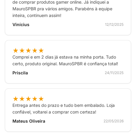
comprar uma variedade de Joy-Con em cores
de comprar produtos gamer online. Já indiquei a
MauroSPBR pra vários amigos. Parabéns à equipe
diferentes para se destacar na multidão ou
inteira, continuem assim!
simplesmente colecioná-los para se divertir! Inclui
Vinícius
12/12/2025
um Joy-Con rosa pastel (L), um Joy-Con amarelo
pastel (R) e duas alças Joy-Con pretas
★★★★★
Comprei e em 2 dias já estava na minha porta. Tudo
certo, produto original. MauroSPBR é confiança total!
Priscila
24/11/2025
★★★★★
Entrega antes do prazo e tudo bem embalado. Loja
confiável, voltarei a comprar com certeza!
Mateus Oliveira
22/05/2026