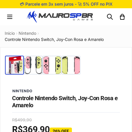
Pular para o conteúdo
💳 Parcele em 3x sem juros - 🚀 5% OFF no PIX
Início
›
Nintendo
›
Controle Nintendo Switch, Joy-Con Rosa e Amarelo
NINTENDO
Controle Nintendo Switch, Joy-Con Rosa e
Amarelo
R$
499,90
R$
369,90
26% OFF