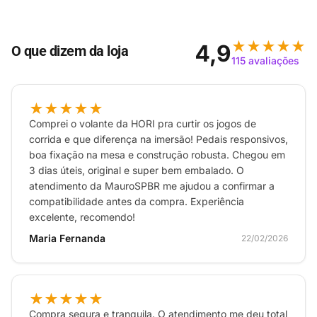
Fique atento no alvo com os novos botões
direcionais híbridos, punho texturizado nos
★★★★★
4,9
O que dizem da loja
gatilhos, botões e no revestimento traseiro.
115 avaliações
Emparelhe e alterne facilmente entre dispositivos,
incluindo Xbox Series X, Xbox Series S, Xbox One,
★★★★★
PC com Windows 10, Android e iOS.*
Comprei o volante da HORI pra curtir os jogos de
Compatibilidade Inclui a tecnologia sem fio Xbox e
corrida e que diferença na imersão! Pedais responsivos,
Bluetooth para jogos sem fio no console, PC, em
boa fixação na mesa e construção robusta. Chegou em
telefones celulares e tablets.
3 dias úteis, original e super bem embalado. O
atendimento da MauroSPBR me ajudou a confirmar a
Pilhas AA para até 40 horas de duração
compatibilidade antes da compra. Experiência
” Capture e compartilhe facilmente conteúdo como
excelente, recomendo!
capturas de tela, gravações e muito mais com o
Maria Fernanda
22/02/2026
novo botão Compartilhar.”
★★★★★
Compra segura e tranquila. O atendimento me deu total