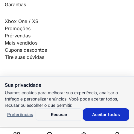
Garantias
Xbox One / XS
Promoções
Pré-vendas
Mais vendidos
Cupons descontos
Tire suas dúvidas
Sua privacidade
© 2026 MauroSPBR Games. Todos os direitos reservados.
Usamos cookies para melhorar sua experiência, analisar o
tráfego e personalizar anúncios. Você pode aceitar todos,
elo
AMEX
pix
HIPER
recusar ou escolher o que permitir.
M. Pago
Preferências
Recusar
Aceitar todos
Preferências de cookies