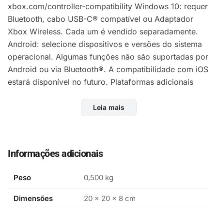
xbox.com/controller-compatibility Windows 10: requer
Bluetooth, cabo USB-C® compatível ou Adaptador
Xbox Wireless. Cada um é vendido separadamente.
Android: selecione dispositivos e versões do sistema
operacional. Algumas funções não são suportadas por
Android ou via Bluetooth®. A compatibilidade com iOS
estará disponível no futuro. Plataformas adicionais
suportadas. Mais informações: xbox.com/controller-
compatibility. Use com jogos compatíveis com o
Leia mais
controle. Mapeamento de botão disponível através do
aplicativo de acessórios do Xbox para Xbox Series X |
S, Xbox One e Windows 10.
Informações adicionais
Peso
0,500 kg
Capture e compartilhe com facilidade conteúdo
como capturas de tela, gravações e mais com o
Dimensões
20 × 20 × 8 cm
novo botão Compartilhar.