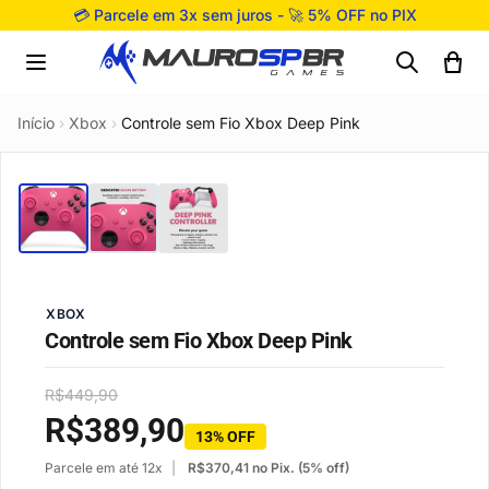
Pular para o conteúdo
💳 Parcele em 3x sem juros - 🚀 5% OFF no PIX
Início
›
Xbox
›
Controle sem Fio Xbox Deep Pink
XBOX
Controle sem Fio Xbox Deep Pink
R$
449,90
R$
389,90
13% OFF
Parcele em até 12x
R$
370,41
no Pix. (5% off)