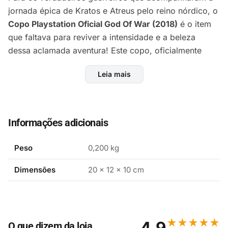
jornada épica de Kratos e Atreus pelo reino nórdico, o
Copo Playstation Oficial God Of War (2018)
é o item
que faltava para reviver a intensidade e a beleza
dessa aclamada aventura! Este copo, oficialmente
licenciado, traz a essência do aclamado jogo de 2018
Leia mais
diretamente para suas mãos.
Design Inspirado em God of War (2018):
Informações adicionais
Apresenta ilustrações e elementos visuais
autênticos do universo de God of War de 2018,
Peso
0,200 kg
focando na nova fase de Kratos como pai, a
Dimensões
20 × 12 × 10 cm
presença de Atreus, o ambiente nórdico e símbolos
icônicos como o Leviathan Axe ou o World
Serpent. Por ser oficial, garante fidelidade e
qualidade no design.
★★★★★
4,9
O que dizem da loja