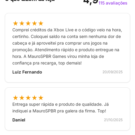
Material de Alta Qualidade:
Fabricado com
115 avaliações
materiais resistentes e duráveis, este copo é feito
para suportar o uso diário e manter a vivacidade
★★★★★
da estampa, acompanhando você em muitas
Comprei créditos da Xbox Live e o código veio na hora,
aventuras pelos Nove Reinos.
certinho. Coloquei saldo na conta sem nenhuma dor de
Capacidade Ideal:
Perfeito para suas bebidas
cabeça e já aproveitei pra comprar uns jogos na
favoritas, seja para manter a hidratação durante
promoção. Atendimento rápido e produto entregue na
hora. A MauroSPBR Games virou minha loja de
longas sessões de jogo, enquanto assiste a
confiança pra recarga, top demais!
gameplays da saga nórdica ou simplesmente para
Luiz Fernando
desfrutar de uma bebida com estilo.
20/09/2025
Conforto e Ergonomia:
Projetado para um encaixe
confortável na mão, tornando cada gole uma
★★★★★
experiência agradável, mesmo durante as fases
Entrega super rápida e produto de qualidade. Já
mais intensas da sua jogatina.
indiquei a MauroSPBR pra galera da firma. Top!
Item Essencial para Colecionadores:
Mais do que
Daniel
21/10/2025
um simples copo, é uma peça de colecionador que
evoca a grandiosidade e a emoção do aclamado