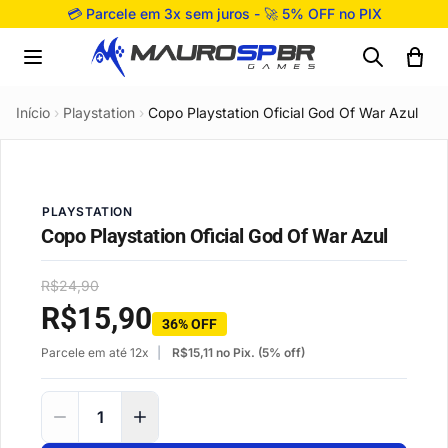
Pular para o conteúdo
💳 Parcele em 3x sem juros - 🚀 5% OFF no PIX
Início
›
Playstation
›
Copo Playstation Oficial God Of War Azul
PLAYSTATION
Copo Playstation Oficial God Of War Azul
R$
24,90
R$
15,90
36% OFF
Parcele em até 12x
R$
15,11
no Pix. (5% off)