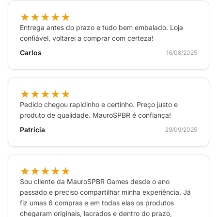
God of War (2018), ideal para exibir em sua estante
★★★★★
gamer ou para uso diário.
Entrega antes do prazo e tudo bem embalado. Loja
Presente Perfeito para Fãs:
Surpreenda qualquer
confiável, voltarei a comprar com certeza!
fã de PlayStation e, em especial, da saga God of
Carlos
16/08/2025
War (2018), com um presente que celebra a força,
a complexidade da relação pai-filho e a mitologia
nórdica explorada neste marco dos games.
★★★★★
Pedido chegou rapidinho e certinho. Preço justo e
produto de qualidade. MauroSPBR é confiança!
Sinta o poder de Kratos e a sabedoria de Atreus em
Patrícia
29/09/2025
cada gole com o Copo Playstation Oficial God Of War
(2018). É a sua conexão diária com um dos maiores
épicos da geração!
★★★★★
Sou cliente da MauroSPBR Games desde o ano
passado e preciso compartilhar minha experiência. Já
fiz umas 6 compras e em todas elas os produtos
chegaram originais, lacrados e dentro do prazo,