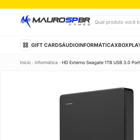
Pular para o conteúdo
Qual produto você b
GIFT CARDS
ÁUDIO
INFORMÁTICA
XBOX
PLA
Início
›
Informática
›
HD Externo Seagate 1TB USB 3.0 Porta