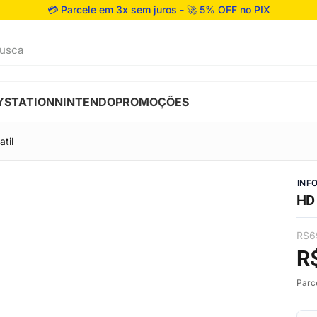
💳 Parcele em 3x sem juros - 🚀 5% OFF no PIX
usca
YSTATION
NINTENDO
PROMOÇÕES
til
INF
HD 
R$
6
R
Parc