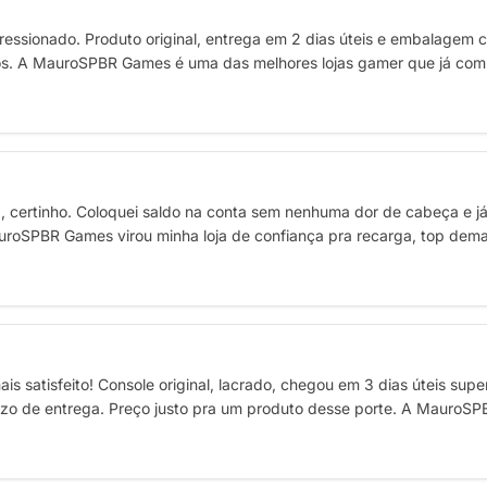
ressionado. Produto original, entrega em 2 dias úteis e embalagem c
os. A MauroSPBR Games é uma das melhores lojas gamer que já com
a, certinho. Coloquei saldo na conta sem nenhuma dor de cabeça e j
uroSPBR Games virou minha loja de confiança pra recarga, top dema
is satisfeito! Console original, lacrado, chegou em 3 dias úteis su
zo de entrega. Preço justo pra um produto desse porte. A MauroSP