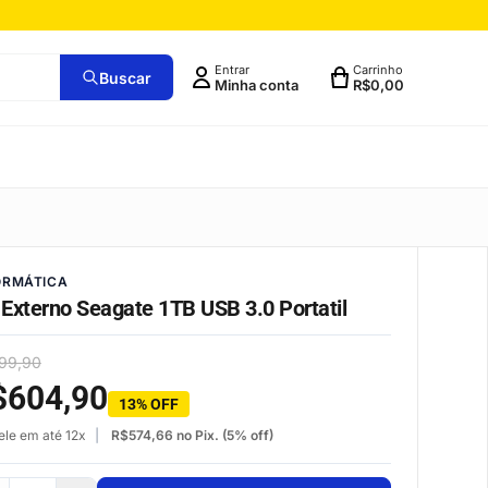
Entrar
Carrinho
Buscar
Minha conta
R$
0,00
ORMÁTICA
Externo Seagate 1TB USB 3.0 Portatil
99,90
$
604,90
13% OFF
ele em até 12x
R$
574,66
no Pix. (5% off)