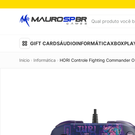
Pular para o conteúdo
Qual produto você b
GIFT CARDS
ÁUDIO
INFORMÁTICA
XBOX
PLA
Início
›
Informática
›
HORI Controle Fighting Commander OC