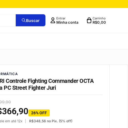
Entrar
Carrinho
Buscar
Minha conta
R$
0,00
ORMÁTICA
I Controle Fighting Commander OCTA
a PC Street Fighter Juri
99,90
$
366,90
26% OFF
ele em até 12x
R$
348,56
no Pix. (5% off)