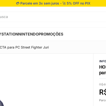
💳 Parcele em 3x sem juros - 🚀 5% OFF no PIX
usca
YSTATION
NINTENDO
PROMOÇÕES
TA para PC Street Fighter Juri
INF
HOR
par
R$
4
R
Parc