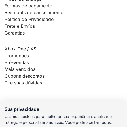
Formas de pagamento
Reembolso e cancelamento
Política de Privacidade
Frete e Envíos
Garantias
Xbox One / XS
Promoções
Pré-vendas
Mais vendidos
Cupons descontos
Tire suas dúvidas
Sua privacidade
© 2026 MauroSPBR Games. Todos os direitos reservados.
Usamos cookies para melhorar sua experiência, analisar o
tráfego e personalizar anúncios. Você pode aceitar todos,
elo
AMEX
pix
HIPER