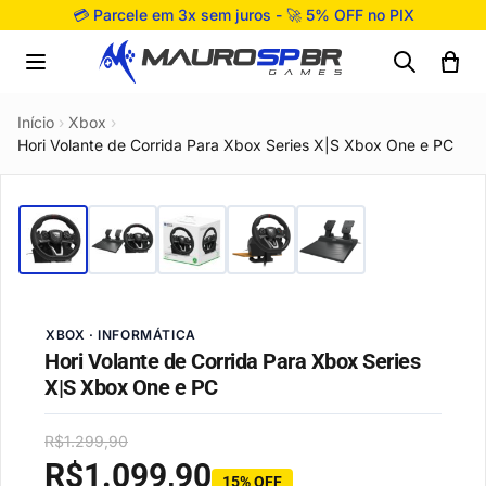
Pular para o conteúdo
💳 Parcele em 3x sem juros - 🚀 5% OFF no PIX
Início
›
Xbox
›
Hori Volante de Corrida Para Xbox Series X|S Xbox One e PC
XBOX · INFORMÁTICA
Hori Volante de Corrida Para Xbox Series
X|S Xbox One e PC
R$
1.299,90
R$
1.099,90
15% OFF