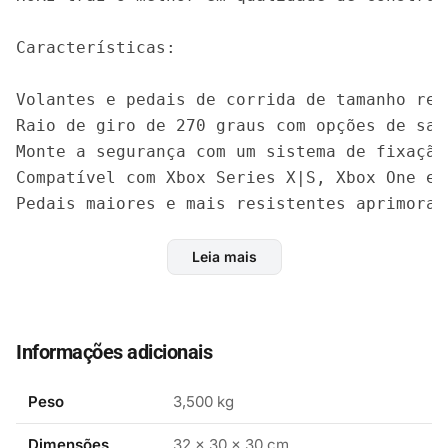
Características:

Volantes e pedais de corrida de tamanho rea
Raio de giro de 270 graus com opções de saí
Monte a segurança com um sistema de fixação 
Compatível com Xbox Series X|S, Xbox One e W
Pedais maiores e mais resistentes aprimorado
Fator de forma atualizado

Gerencie as configurações com o aplicativo 
Leia mais
Oficialmente licenciado pela Microsoft
Informações adicionais
Peso
3,500 kg
Dimensões
32 × 30 × 30 cm