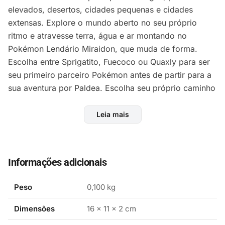
elevados, desertos, cidades pequenas e cidades
extensas. Explore o mundo aberto no seu próprio
ritmo e atravesse terra, água e ar montando no
Pokémon Lendário Miraidon, que muda de forma.
Escolha entre Sprigatito, Fuecoco ou Quaxly para ser
seu primeiro parceiro Pokémon antes de partir para a
sua aventura por Paldea. Escolha seu próprio caminho
enquanto luta pela classificação Campeão, enfrenta os
Pokémon Titan e luta contra o Team Star Não há um
Leia mais
caminho estipulado em sua aventura em Paldea, então
você pode se aventurar livremente em sua caça ao
tesouro (Treasure Hunt) que consiste em três grandes
Informações adicionais
histórias. Em Victory Road, você desafiará Ginásios
em lugares diferentes e terá como objetivo alcançar a
Peso
0,100 kg
classificação
Dimensões
16 × 11 × 2 cm