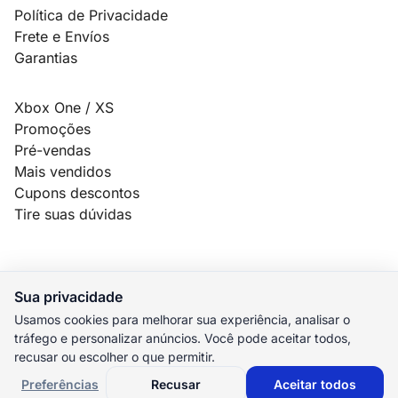
Política de Privacidade
Frete e Envíos
Garantias
Xbox One / XS
Promoções
Pré-vendas
Mais vendidos
Cupons descontos
Tire suas dúvidas
Sua privacidade
© 2026 MauroSPBR Games. Todos os direitos reservados.
Usamos cookies para melhorar sua experiência, analisar o
tráfego e personalizar anúncios. Você pode aceitar todos,
elo
AMEX
pix
HIPER
recusar ou escolher o que permitir.
M. Pago
Preferências
Recusar
Aceitar todos
Preferências de cookies