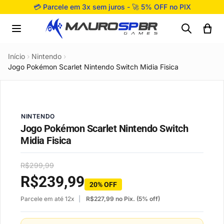
Pular para o conteúdo
💳 Parcele em 3x sem juros - 🚀 5% OFF no PIX
Início
›
Nintendo
›
Jogo Pokémon Scarlet Nintendo Switch Midia Fisica
NINTENDO
Jogo Pokémon Scarlet Nintendo Switch
Midia Fisica
R$
299,99
R$
239,99
20% OFF
Parcele em até 12x
R$
227,99
no Pix. (5% off)