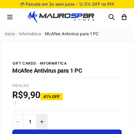
Pular para o conteúdo
💳 Parcele em 3x sem juros - 🚀 5% OFF no PIX
Início
›
Informática
›
McAfee Antivirus para 1 PC
GIFT CARDS · INFORMÁTICA
McAfee Antivirus para 1 PC
R$
16,90
R$
9,90
41% OFF