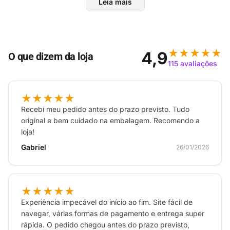
Leia mais
Antivirus anti-virus McAfee McAfee total Protectiom
Mac Smartphones tablets
★★★★★
4,9
O que dizem da loja
115 avaliações
★★★★★
Recebi meu pedido antes do prazo previsto. Tudo
original e bem cuidado na embalagem. Recomendo a
loja!
Gabriel
26/01/2026
★★★★★
Experiência impecável do início ao fim. Site fácil de
navegar, várias formas de pagamento e entrega super
rápida. O pedido chegou antes do prazo previsto,