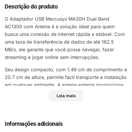
Descrição do produto
O Adaptador USB Mercusys MA30H Dual Band
AC1300 com Antena é a solução ideal para quem
busca uma conexão de internet rápida e estável. Com
uma taxa de transferência de dados de até 162.5
MB/s, ele garante que você possa navegar, fazer
streaming e jogar online sem interrupções.
Seu design compacto, com 1.49 cm de comprimento e
20.7 cm de altura, permite fácil transporte e instalação
em qualquer ambiente. A antena externa proporciona
um alcance superior, ideal para áreas amplas ou com
Leia mais
obstáculos, garantindo que você esteja sempre
conectado.
Compatível com a tecnologia WLAN, este adaptador é
Informações adicionais
perfeito para usuários que desejam melhorar a