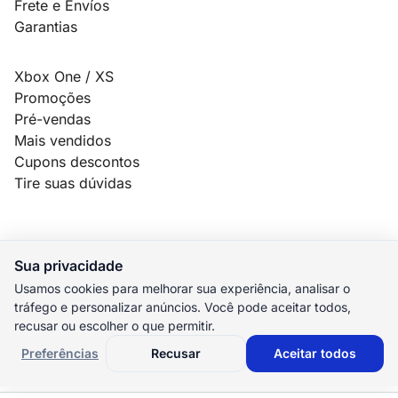
Frete e Envíos
Garantias
Xbox One / XS
Promoções
Pré-vendas
Mais vendidos
Cupons descontos
Tire suas dúvidas
Sua privacidade
© 2026 MauroSPBR Games. Todos os direitos reservados.
Usamos cookies para melhorar sua experiência, analisar o
tráfego e personalizar anúncios. Você pode aceitar todos,
elo
AMEX
pix
HIPER
recusar ou escolher o que permitir.
M. Pago
Preferências
Recusar
Aceitar todos
Preferências de cookies