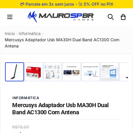
Pular para o conteúdo
💳 Parcele em 3x sem juros - 🚀 5% OFF no PIX
Início
›
Informática
›
Mercusys Adaptador Usb MA30H Dual Band AC1300 Com
Antena
INFORMÁTICA
Mercusys Adaptador Usb MA30H Dual
Band AC1300 Com Antena
R$
79,90