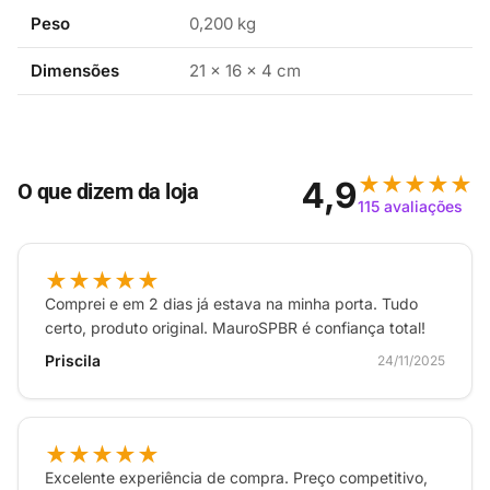
qualidade da sua conexão sem fio. A marca Mercusys,
Peso
0,200 kg
reconhecida por sua confiabilidade, assegura que
você está adquirindo um produto de alta performance
Dimensões
21 × 16 × 4 cm
e durabilidade.
Com um peso de apenas 166 g e dimensões práticas,
o MA30H é uma escolha inteligente para quem precisa
★★★★★
4,9
O que dizem da loja
de mobilidade e eficiência. Experimente a liberdade
115 avaliações
de uma conexão sem fio de alta velocidade e
transforme sua experiência digital.
★★★★★
Comprei e em 2 dias já estava na minha porta. Tudo
certo, produto original. MauroSPBR é confiança total!
Priscila
24/11/2025
★★★★★
Excelente experiência de compra. Preço competitivo,