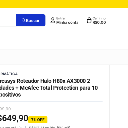
Entrar
Carrinho
Buscar
Minha conta
R$
0,00
ORMÁTICA
cusys Roteador Halo H80x AX3000 2
dades + McAfee Total Protection para 10
positivos
99,90
$
649,90
7% OFF
ele em até 12x
R$
617,41
no Pix. (5% off)