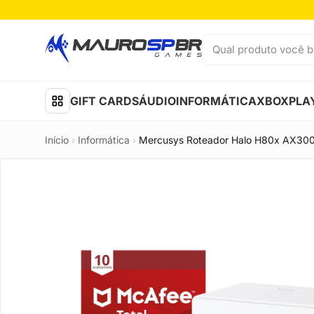
Pular para o conteúdo
Qual produto você b
GIFT CARDS
ÁUDIO
INFORMÁTICA
XBOX
PLA
Início
›
Informática
›
Mercusys Roteador Halo H80x AX3000 