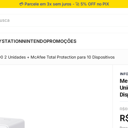
💳 Parcele em 3x sem juros - 🚀 5% OFF no PIX
usca
YSTATION
NINTENDO
PROMOÇÕES
2 Unidades + McAfee Total Protection para 10 Dispositivos
INF
Mer
Uni
Dis
R$
6
R
Parc