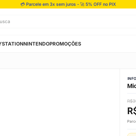
💳 Parcele em 3x sem juros - 🚀 5% OFF no PIX
usca
YSTATION
NINTENDO
PROMOÇÕES
INF
Mic
R$
3
R
Parc