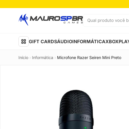
Pular para o conteúdo
Qual produto você b
GIFT CARDS
ÁUDIO
INFORMÁTICA
XBOX
PLA
Início
›
Informática
›
Microfone Razer Seiren Mini Preto