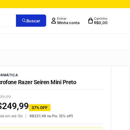
Entrar
Carrinho
Buscar
Minha conta
R$
0,00
ORMÁTICA
rofone Razer Seiren Mini Preto
99,99
$
249,99
37% OFF
ele em até 12x
R$
237,49
no Pix. (5% off)