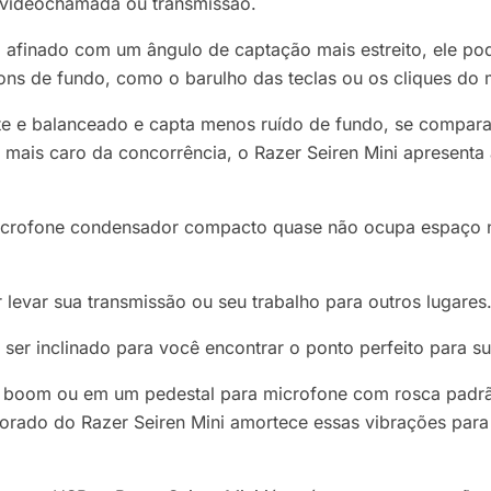
e videochamada ou transmissão.
finado com um ângulo de captação mais estreito, ele pod
ons de fundo, como o barulho das teclas ou os cliques do
te e balanceado e capta menos ruído de fundo, se compa
ais caro da concorrência, o Razer Seiren Mini apresenta
 microfone condensador compacto quase não ocupa espaço n
r levar sua transmissão ou seu trabalho para outros lugares
er inclinado para você encontrar o ponto perfeito para su
 boom ou em um pedestal para microfone com rosca padrã
porado do Razer Seiren Mini amortece essas vibrações para