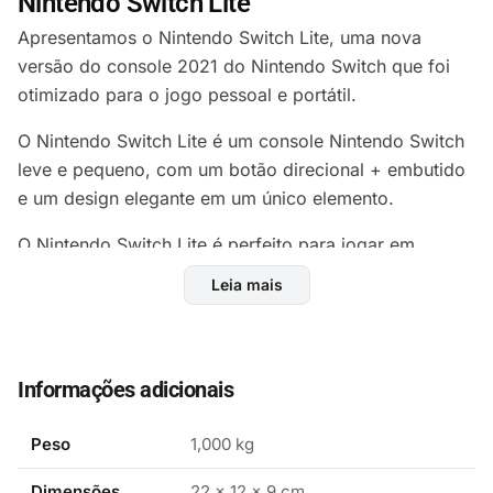
Nintendo Switch Lite
Apresentamos o Nintendo Switch Lite, uma nova
versão do console 2021 do Nintendo Switch que foi
otimizado para o jogo pessoal e portátil.
O Nintendo Switch Lite é um console Nintendo Switch
leve e pequeno, com um botão direcional + embutido
e um design elegante em um único elemento.
O Nintendo Switch Lite é perfeito para jogar em
qualquer lugar e é compatível com jogos populares
Leia mais
como Super Mario Odyssey, Mario Kart 8 Deluxe,
Super Smash Bros, Ultimate, The Legend of Zelda:
Breath of the Wild e muito mais.
Informações adicionais
Se você está em busca um console só seu, o Nintendo
Switch Lite está pronto para lhe acompanhar aonde
Peso
1,000 kg
você for. Com capacidade do HD de 32GB e controle
integrado em 3 cores (Coral, Turquesa e Yellow), esse
Dimensões
22 × 12 × 9 cm