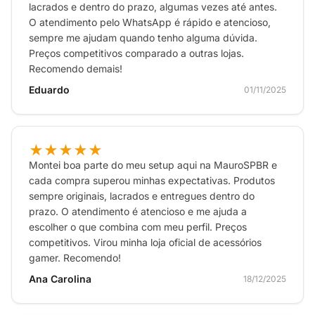
lacrados e dentro do prazo, algumas vezes até antes.
Tipo: Portátil
O atendimento pelo WhatsApp é rápido e atencioso,
Sensor de movimento: Acelerômetro, Giroscópio
sempre me ajudam quando tenho alguma dúvida.
Preços competitivos comparado a outras lojas.
Serviços Inclusos: Nintendo Switch Online
Recomendo demais!
Imagem: Tela de toque capacitiva – LCD de 5,5
Eduardo
01/11/2025
polegadas – Resolução de 1280×720
Áudio: Stereo
Idioma: Português
★★★★★
Conexões: USB Type-C para carregamento
Montei boa parte do meu setup aqui na MauroSPBR e
cada compra superou minhas expectativas. Produtos
Conectividade: Wi-Fi (IEEE 802.11 a/b/g/n/ac –
sempre originais, lacrados e entregues dentro do
Bluetooth 4.1 / NFC
prazo. O atendimento é atencioso e me ajuda a
Processador: NVIDIA Custom Tegra processor
escolher o que combina com meu perfil. Preços
competitivos. Virou minha loja oficial de acessórios
Cabos Inclusos: USB Type-C para carregamento
gamer. Recomendo!
Alimentação: Bateria
Ana Carolina
18/12/2025
Voltagem: Bivolt
Peso do produto: 500g