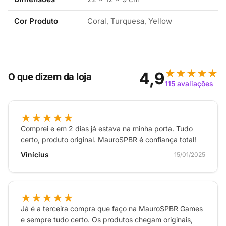
console que é um lançamento certamente fará parte
Cor Produto
Coral
,
Turquesa
,
Yellow
de grandes momentos de diversão.
Modelo: Switch Lite
Ano de lançamento: 2021
★★★★★
4,9
O que dizem da loja
Capacidade HD: 32Gb
115 avaliações
Armazenamento externo: 32 GB de armazenamento
interno, uma parte dos quais é reservada para uso
★★★★★
pelo sistema. Os usuários podem expandir
Comprei e em 2 dias já estava na minha porta. Tudo
facilmente o espaço de armazenamento usando
certo, produto original. MauroSPBR é confiança total!
cartões microSDHC ou microSDXC de até 2 TB
Vinícius
15/01/2025
(vendidos separadamente).
Quantidade de controles: Integrado
Tipo de controle: Os controladores são integrados
★★★★★
ao sistema para jogos portáteis, e o lado esquerdo
Já é a terceira compra que faço na MauroSPBR Games
exibe um teclado de controle +.
e sempre tudo certo. Os produtos chegam originais,