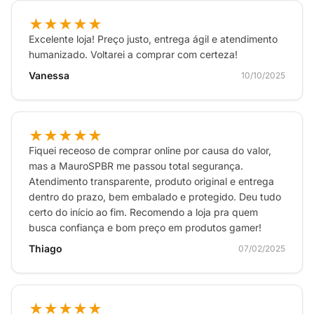
Dimensões do produto: Largura: 20,83cm – Altura:
★★★★★
9,14cm – Profundidade: 1,39cm
Excelente loja! Preço justo, entrega ágil e atendimento
humanizado. Voltarei a comprar com certeza!
Garantia: 1 ano de garantia pelo fabricante
Vanessa
10/10/2025
Conteúdo da Embalagem: 1 console Nintendo
Switch Lite + cabo
★★★★★
Fiquei receoso de comprar online por causa do valor,
mas a MauroSPBR me passou total segurança.
Atendimento transparente, produto original e entrega
dentro do prazo, bem embalado e protegido. Deu tudo
certo do início ao fim. Recomendo a loja pra quem
busca confiança e bom preço em produtos gamer!
Thiago
07/02/2025
★★★★★