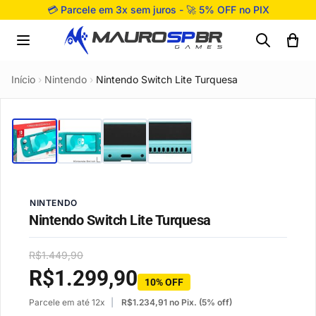
Pular para o conteúdo
💳 Parcele em 3x sem juros - 🚀 5% OFF no PIX
Início
›
Nintendo
›
Nintendo Switch Lite Turquesa
NINTENDO
Nintendo Switch Lite Turquesa
R$
1.449,90
R$
1.299,90
10% OFF
Parcele em até 12x
R$
1.234,91
no Pix. (5% off)