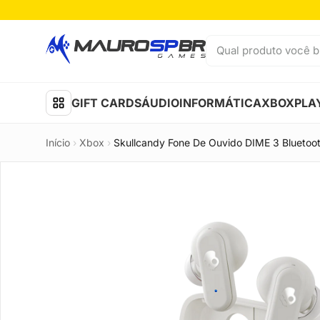
Pular para o conteúdo
Qual produto você b
GIFT CARDS
ÁUDIO
INFORMÁTICA
XBOX
PLA
Início
›
Xbox
›
Skullcandy Fone De Ouvido DIME 3 Bluetoo