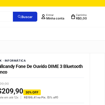
Entrar
Carrinho
Buscar
Minha conta
R$
0,00
X · INFORMÁTICA
llcandy Fone De Ouvido DIME 3 Bluetooth
anco
99,90
$
209,90
30% OFF
ele em até 12x
R$
199,41
no Pix. (5% off)