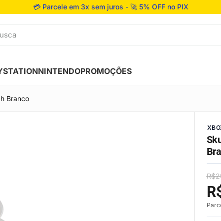
💳 Parcele em 3x sem juros - 🚀 5% OFF no PIX
usca
YSTATION
NINTENDO
PROMOÇÕES
th Branco
XBO
Sku
Br
R$
2
R
Parc