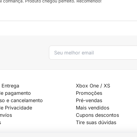
al confiança. Produto chegou perfeito. Recomendo!
 Entrega
Xbox One / XS
de pagamento
Promoções
so e cancelamento
Pré-vendas
de Privacidade
Mais vendidos
Envíos
Cupons descontos
s
Tire suas dúvidas