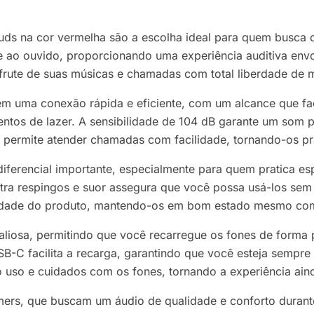
ds na cor vermelha são a escolha ideal para quem busca q
te ao ouvido, proporcionando uma experiência auditiva env
frute de suas músicas e chamadas com total liberdade de 
m uma conexão rápida e eficiente, com um alcance que faci
entos de lazer. A sensibilidade de 104 dB garante um som 
 permite atender chamadas com facilidade, tornando-os prá
diferencial importante, especialmente para quem pratica es
tra respingos e suor assegura que você possa usá-los sem
ilidade do produto, mantendo-os em bom estado mesmo com
aliosa, permitindo que você recarregue os fones de forma
-C facilita a recarga, garantindo que você esteja sempre 
o uso e cuidados com os fones, tornando a experiência ain
mers, que buscam um áudio de qualidade e conforto durant