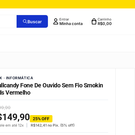
Entrar
Carrinho
Buscar
Minha conta
R$
0,00
X · INFORMÁTICA
llcandy Fone De Ouvido Sem Fio Smokin
ds Vermelho
99,90
$
149,90
25% OFF
ele em até 12x
R$
142,41
no Pix. (5% off)