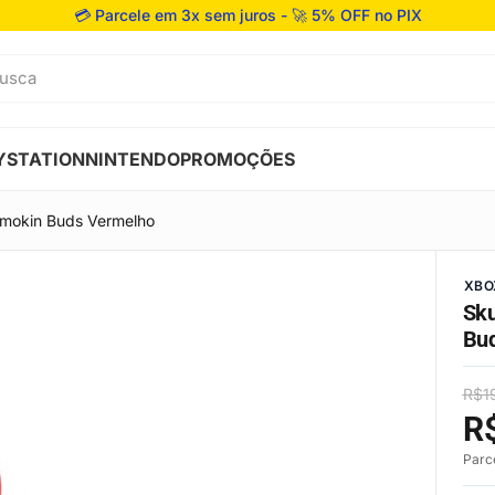
💳 Parcele em 3x sem juros - 🚀 5% OFF no PIX
usca
YSTATION
NINTENDO
PROMOÇÕES
Smokin Buds Vermelho
XBO
Sku
Bu
R$
1
R
Parc