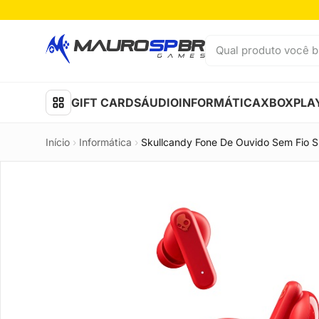
Pular para o conteúdo
Qual produto você b
GIFT CARDS
ÁUDIO
INFORMÁTICA
XBOX
PLA
Início
›
Informática
›
Skullcandy Fone De Ouvido Sem Fio 