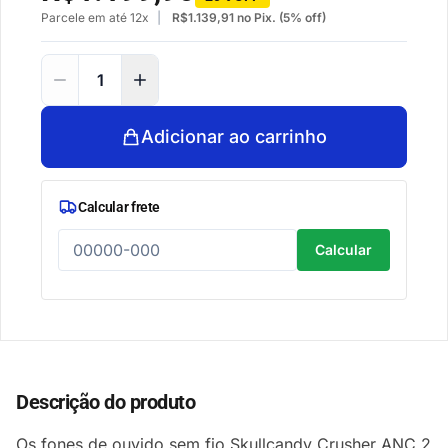
Parcele em até 12x
R$
1.139,91
no Pix. (5% off)
Adicionar ao carrinho
Calcular frete
Calcular
Descrição do produto
Os fones de ouvido sem fio Skullcandy Crusher ANC 2