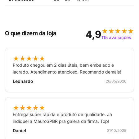
experiência sem interrupções. Com um cabo
desmontável, você pode personalizar seu uso
conforme suas necessidades, tornando os Skullcandy
★★★★★
Crusher ANC 2 uma opção versátil para qualquer
4,9
O que dizem da loja
115 avaliações
ocasião.
★★★★★
Produto chegou em 2 dias úteis, bem embalado e
lacrado. Atendimento atencioso. Recomendo demais!
Leonardo
26/05/2026
★★★★★
Entrega super rápida e produto de qualidade. Já
indiquei a MauroSPBR pra galera da firma. Top!
Daniel
21/10/2025