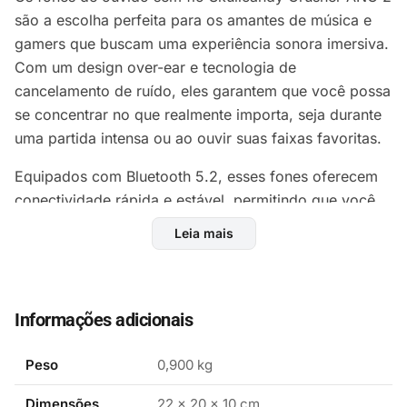
são a escolha perfeita para os amantes de música e
gamers que buscam uma experiência sonora imersiva.
Com um design over-ear e tecnologia de
cancelamento de ruído, eles garantem que você possa
se concentrar no que realmente importa, seja durante
uma partida intensa ou ao ouvir suas faixas favoritas.
Equipados com Bluetooth 5.2, esses fones oferecem
conectividade rápida e estável, permitindo que você
se mova livremente sem se preocupar com fios. O
Leia mais
modelo conta com dois microfones, proporcionando
clareza nas chamadas e uma experiência de uso
confortável e prática, ideal para longas sessões de
entretenimento.
Informações adicionais
A resposta em frequência de 20 Hz a 20 kHz assegura
Peso
0,900 kg
que você ouça todos os detalhes da sua música,
enquanto a tecnologia TWS proporciona uma
Dimensões
22 × 20 × 10 cm