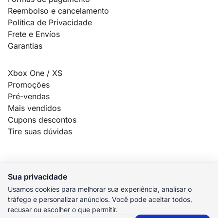
Reembolso e cancelamento
Política de Privacidade
Frete e Envíos
Garantias
Xbox One / XS
Promoções
Pré-vendas
Mais vendidos
Cupons descontos
Tire suas dúvidas
Sua privacidade
© 2026 MauroSPBR Games. Todos os direitos reservados.
Usamos cookies para melhorar sua experiência, analisar o
tráfego e personalizar anúncios. Você pode aceitar todos,
elo
AMEX
pix
HIPER
recusar ou escolher o que permitir.
M. Pago