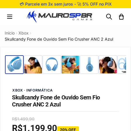
Pular para o conteúdo
💳 Parcele em 3x sem juros - 🚀 5% OFF no PIX
Início
›
Xbox
›
Skullcandy Fone de Ouvido Sem Fio Crusher ANC 2 Azul
XBOX · INFORMÁTICA
Skullcandy Fone de Ouvido Sem Fio
Crusher ANC 2 Azul
R$
1.499,90
R$
1.199,90
20% OFF