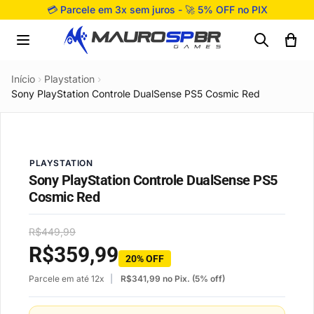
Pular para o conteúdo
💳 Parcele em 3x sem juros - 🚀 5% OFF no PIX
Início
›
Playstation
›
Sony PlayStation Controle DualSense PS5 Cosmic Red
PLAYSTATION
Sony PlayStation Controle DualSense PS5
Cosmic Red
R$
449,99
R$
359,99
20% OFF
Parcele em até 12x
R$
341,99
no Pix. (5% off)