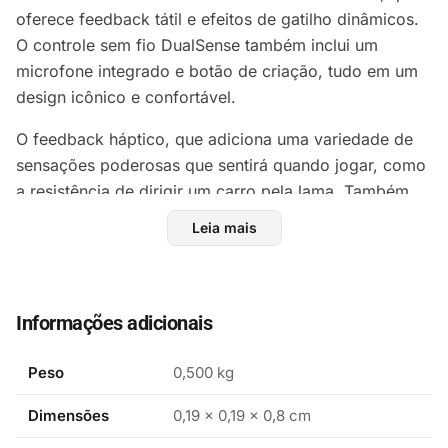
oferece feedback tátil e efeitos de gatilho dinâmicos.
O controle sem fio DualSense também inclui um
microfone integrado e botão de criação, tudo em um
design icônico e confortável.
O feedback háptico, que adiciona uma variedade de
sensações poderosas que sentirá quando jogar, como
a resistência de dirigir um carro pela lama. Também
incorporamos gatilhos adaptáveis aos botões L2 e R2
Leia mais
do DualSense, para você realmente sentir a tensão de
suas ações, como quando você puxa a corda de um
arco para atirar uma flecha.
Informações adicionais
A Sony traz o novo botão “Create” até vocês. Com
Create, mais uma vez somos pioneiros de novas
Peso
0,500 kg
maneiras para os jogadores criarem conteúdo épico
de gameplay para compartilhar com o mundo, ou
Dimensões
0,19 × 0,19 × 0,8 cm
apenas para aproveitarem para si mesmos. Mias uma