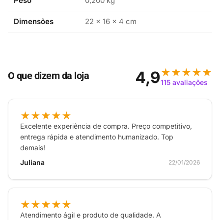
Peso
0,200 kg
segurança da sua conexão é garantida com suporte a
múltiplos protocolos, incluindo WPA3, proporcionando
Dimensões
22 × 16 × 4 cm
tranquilidade ao navegar.
Ideal para gamers, streamers e profissionais que
dependem de uma conexão robusta, este adaptador é
★★★★★
4,9
O que dizem da loja
a escolha perfeita para elevar sua experiência online.
115 avaliações
Invista em tecnologia de ponta e aproveite ao máximo
sua conexão à internet com o TP-Link Archer TX20E.
★★★★★
Excelente experiência de compra. Preço competitivo,
entrega rápida e atendimento humanizado. Top
demais!
Juliana
22/01/2026
★★★★★
Atendimento ágil e produto de qualidade. A