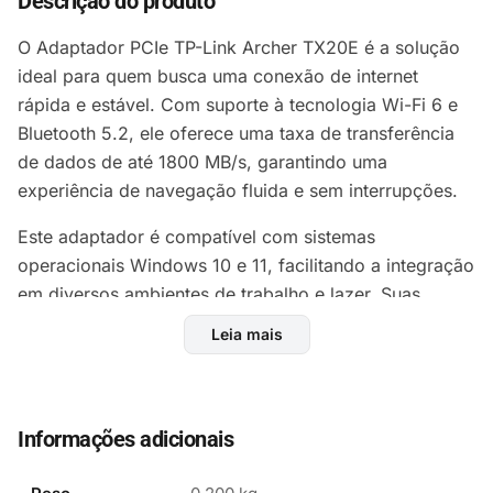
Descrição do produto
O Adaptador PCIe TP-Link Archer TX20E é a solução
ideal para quem busca uma conexão de internet
rápida e estável. Com suporte à tecnologia Wi-Fi 6 e
Bluetooth 5.2, ele oferece uma taxa de transferência
de dados de até 1800 MB/s, garantindo uma
experiência de navegação fluida e sem interrupções.
Este adaptador é compatível com sistemas
operacionais Windows 10 e 11, facilitando a integração
em diversos ambientes de trabalho e lazer. Suas
antenas externas otimizam o sinal, permitindo uma
Leia mais
cobertura mais ampla e eficiente, tanto em frequências
de 2.4 GHz quanto de 5 GHz.
Com um design compacto, o Archer TX20E possui
Informações adicionais
dimensões de 12 cm de altura e 2 cm de largura,
tornando-o uma adição discreta ao seu setup. A