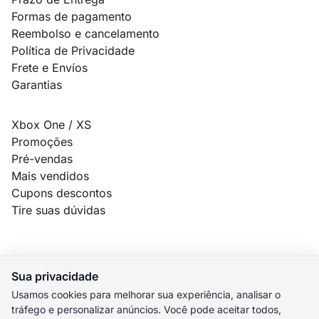
Formas de pagamento
Reembolso e cancelamento
Política de Privacidade
Frete e Envíos
Garantias
Xbox One / XS
Promoções
Pré-vendas
Mais vendidos
Cupons descontos
Tire suas dúvidas
Sua privacidade
© 2026 MauroSPBR Games. Todos os direitos reservados.
Usamos cookies para melhorar sua experiência, analisar o
tráfego e personalizar anúncios. Você pode aceitar todos,
elo
AMEX
pix
HIPER