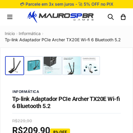
Pular para o conteúdo
💳 Parcele em 3x sem juros - 🚀 5% OFF no PIX
Início
›
Informática
›
Tp-link Adaptador PCIe Archer TX20E Wi-fi 6 Bluetooth 5.2
INFORMÁTICA
Tp-link Adaptador PCIe Archer TX20E Wi-fi
6 Bluetooth 5.2
R$
229,90
R$
209,90
8% OFF