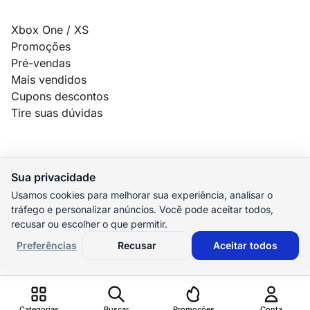
Xbox One / XS
Promoções
Pré-vendas
Mais vendidos
Cupons descontos
Tire suas dúvidas
Sua privacidade
© 2026 MauroSPBR Games. Todos os direitos reservados.
Usamos cookies para melhorar sua experiência, analisar o
tráfego e personalizar anúncios. Você pode aceitar todos,
elo
AMEX
pix
HIPER
recusar ou escolher o que permitir.
M. Pago
Preferências
Recusar
Aceitar todos
Preferências de cookies
Categorias
Buscar
Promoções
Conta