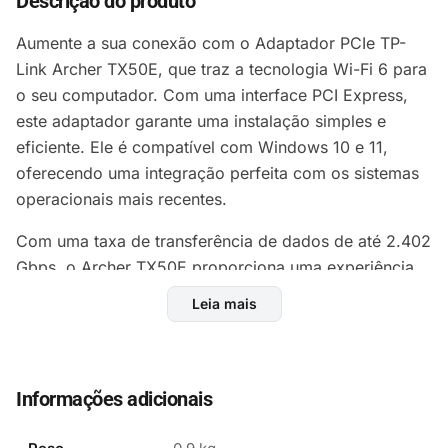
Descrição do produto
Aumente a sua conexão com o Adaptador PCIe TP-
Link Archer TX50E, que traz a tecnologia Wi-Fi 6 para
o seu computador. Com uma interface PCI Express,
este adaptador garante uma instalação simples e
eficiente. Ele é compatível com Windows 10 e 11,
oferecendo uma integração perfeita com os sistemas
operacionais mais recentes.
Com uma taxa de transferência de dados de até 2.402
Gbps, o Archer TX50E proporciona uma experiência
de internet rápida e estável, ideal para gamers e
Leia mais
profissionais que exigem alta performance. Suas
antenas externas melhoram significativamente a
cobertura e a qualidade do sinal, permitindo uma
navegação sem interrupções.
Informações adicionais
O padrão IEEE 802.11ax garante que você esteja à