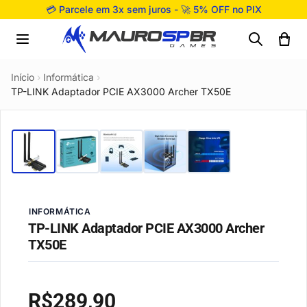
Pular para o conteúdo
💳 Parcele em 3x sem juros - 🚀 5% OFF no PIX
Início
›
Informática
›
TP-LINK Adaptador PCIE AX3000 Archer TX50E
INFORMÁTICA
TP-LINK Adaptador PCIE AX3000 Archer
TX50E
R$
289,90