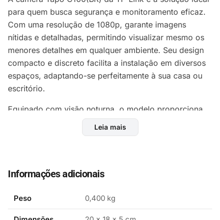
para quem busca segurança e monitoramento eficaz.
Com uma resolução de 1080p, garante imagens
nítidas e detalhadas, permitindo visualizar mesmo os
menores detalhes em qualquer ambiente. Seu design
compacto e discreto facilita a instalação em diversos
espaços, adaptando-se perfeitamente à sua casa ou
escritório.
Equipado com visão noturna, o modelo proporciona
monitoramento contínuo, mesmo em ambientes com
Leia mais
baixa luminosidade. A detecção de movimento
avançada avisa você sobre qualquer atividade
suspeita, assegurando que sua segurança nunca seja
comprometida. Com a capacidade de armazenar
Informações adicionais
vídeos em tempo real, é possível revisar o que
aconteceu a qualquer momento.
Peso
0,400 kg
O aplicativo Tapo oferece controle remoto e fácil
Dimensões
20 × 18 × 5 cm