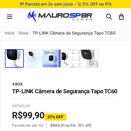
Pular para o conteúdo
💳 Parcele em 3x sem juros - 🚀 5% OFF no PIX
Início
›
Xbox
›
TP-LINK Câmera de Segurança Tapo TC60
XBOX
TP-LINK Câmera de Segurança Tapo TC60
R$
159,90
R$
99,90
37% OFF
Parcele em até 12x
R$
94,91
no Pix. (5% off)