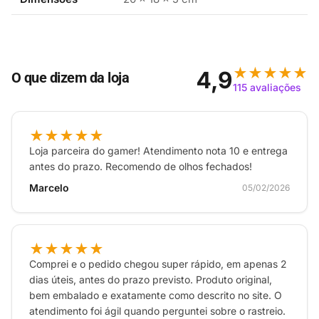
acesso às imagens da câmera diretamente do seu
smartphone. Com recursos de áudio bidirecional, a
comunicação torna-se simples, permitindo interagir
★★★★★
com quem está no ambiente monitorado. A câmera
4,9
O que dizem da loja
115 avaliações
também é compatível com assistentes de voz,
proporcionando mais conveniência ao seu dia a dia.
★★★★★
A instalação é simples e intuitiva, assim você começa
Loja parceira do gamer! Atendimento nota 10 e entrega
a usar rapidamente. Com a Tapo C100(BR), você tem
antes do prazo. Recomendo de olhos fechados!
uma solução de segurança acessível e de alta
Marcelo
05/02/2026
qualidade para proteger o que mais importa. A
escolha ideal para quem valoriza tranquilidade e
proteção em casa ou no trabalho.
★★★★★
Comprei e o pedido chegou super rápido, em apenas 2
dias úteis, antes do prazo previsto. Produto original,
bem embalado e exatamente como descrito no site. O
atendimento foi ágil quando perguntei sobre o rastreio.