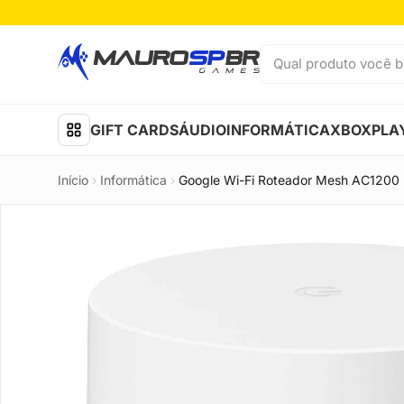
Pular para o conteúdo
Qual produto você b
GIFT CARDS
ÁUDIO
INFORMÁTICA
XBOX
PLA
Início
›
Informática
›
Google Wi-Fi Roteador Mesh AC1200