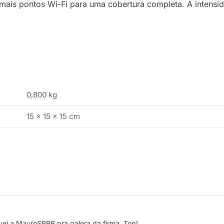
 mais pontos Wi-Fi para uma cobertura completa. A intensi
0,800 kg
15 × 15 × 15 cm
uei a MauroSPBR pra galera da firma. Top!