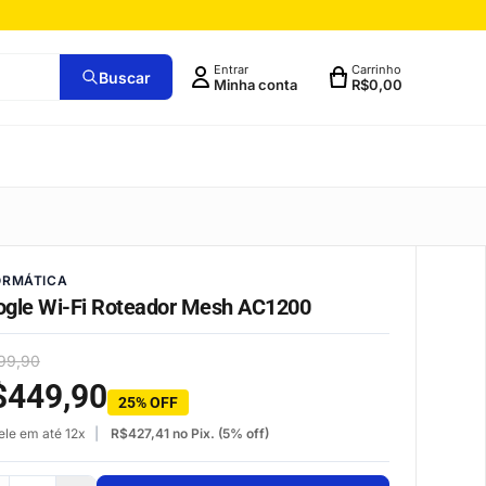
Entrar
Carrinho
Buscar
Minha conta
R$
0,00
ORMÁTICA
gle Wi-Fi Roteador Mesh AC1200
99,90
$
449,90
25% OFF
ele em até 12x
R$
427,41
no Pix. (5% off)