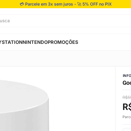
💳 Parcele em 3x sem juros - 🚀 5% OFF no PIX
usca
YSTATION
NINTENDO
PROMOÇÕES
INF
Goo
R$
5
R
Parc