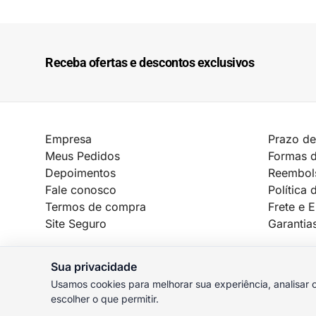
Receba ofertas e descontos exclusivos
Empresa
Prazo de
Meus Pedidos
Formas 
Depoimentos
Reembol
Fale conosco
Política 
Termos de compra
Frete e 
Site Seguro
Garantia
Sua privacidade
Usamos cookies para melhorar sua experiência, analisar o
© 2026 MauroSPBR Games. Todos os direitos reservados.
escolher o que permitir.
Preferências de cookies