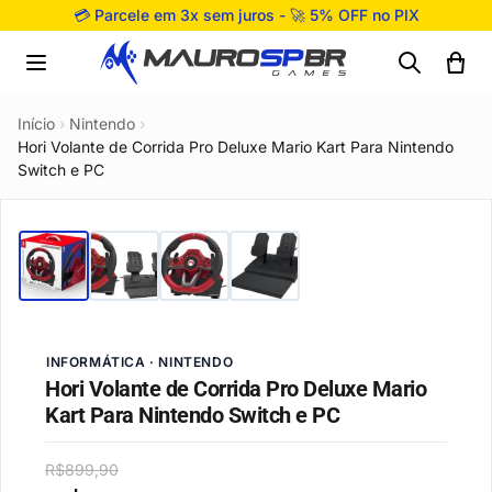
Pular para o conteúdo
💳 Parcele em 3x sem juros - 🚀 5% OFF no PIX
Início
›
Nintendo
›
Hori Volante de Corrida Pro Deluxe Mario Kart Para Nintendo
Switch e PC
INFORMÁTICA · NINTENDO
Hori Volante de Corrida Pro Deluxe Mario
Kart Para Nintendo Switch e PC
R$
899,90