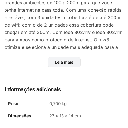
grandes ambientes de 100 a 200m para que você
tenha internet na casa toda. Com uma conexão rápida
e estável, com 3 unidades a cobertura é de até 300m
de wifi; com o de 2 unidades essa cobertura pode
chegar em até 200m. Com ieee 802.11v e ieee 802.11r
para ambos como protocolo de internet. O mw3
otimiza e seleciona a unidade mais adequada para a
sua conexão, independente do lugar que você esteja
na casa, a internet é estável e rápida. Ele também
Leia mais
conta com a tecnologia inteligente de rede qos, que
consiste em enviar internet para cada aparelho que
necessita, o que garante streaming de vídeo/ música,
Informações adicionais
jogos on-line e bate papo por vídeo simultaneamente
sem problemas. Gigabit para vídeos em 4k o roteador
Peso
0,700 kg
oferece uma conexão de até 1.200 mbps e prioriza a
conexão de 5ghz, para que você curta vídeos sem lag
Dimensões
27 × 13 × 14 cm
em 4k. De fácil e rápida configuração, o mw3 é o