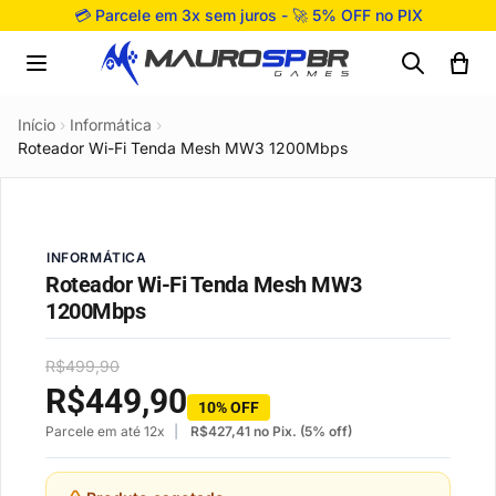
Pular para o conteúdo
💳 Parcele em 3x sem juros - 🚀 5% OFF no PIX
Início
›
Informática
›
Roteador Wi-Fi Tenda Mesh MW3 1200Mbps
INFORMÁTICA
Roteador Wi-Fi Tenda Mesh MW3
1200Mbps
R$
499,90
R$
449,90
10% OFF
Parcele em até 12x
R$
427,41
no Pix. (5% off)