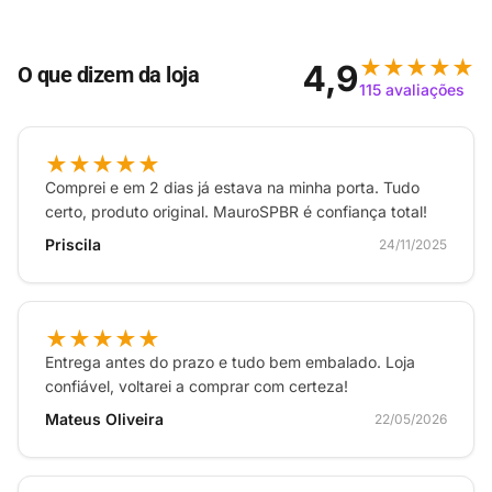
mais fácil para ligar e começar a usar a internet.
Gerenciamento da sua internet pelo app tenda wifi o
app da tenda permite que você bloqueie usuários não
★★★★★
4,9
O que dizem da loja
autorizados com apenas um toque, crie uma rede para
115 avaliações
visitantes, controle o que seus filhos acessam e muito
mais.
★★★★★
Comprei e em 2 dias já estava na minha porta. Tudo
certo, produto original. MauroSPBR é confiança total!
Priscila
24/11/2025
★★★★★
Entrega antes do prazo e tudo bem embalado. Loja
confiável, voltarei a comprar com certeza!
Mateus Oliveira
22/05/2026