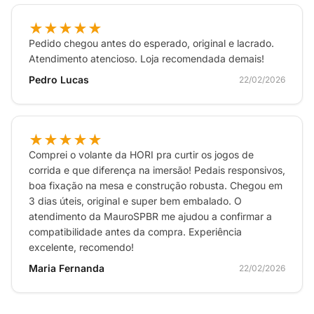
hoje e desfrute da melhor experiência com o seu
★★★★★
Wi-Fi em todos os cantos da sua casa.
Pedido chegou antes do esperado, original e lacrado.
Atendimento atencioso. Loja recomendada demais!
Pedro Lucas
22/02/2026
★★★★★
Comprei o volante da HORI pra curtir os jogos de
corrida e que diferença na imersão! Pedais responsivos,
boa fixação na mesa e construção robusta. Chegou em
3 dias úteis, original e super bem embalado. O
atendimento da MauroSPBR me ajudou a confirmar a
compatibilidade antes da compra. Experiência
excelente, recomendo!
Maria Fernanda
22/02/2026