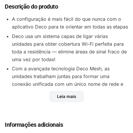
Descrição do produto
A configuração é mais fácil do que nunca com o
aplicativo Deco para te orientar em todas as etapas
Deco usa um sistema capas de ligar várias
unidades para obter cobertura Wi-Fi perfeita para
toda a residência — elimine áreas de sinal fraco de
uma vez por todas!
Com a avançada tecnologia Deco Mesh, as
unidades trabalham juntas para formar uma
conexão unificada com um único nome de rede e
senha para a residência toda.
Leia mais
Os dispositivos alternam automaticamente entre
Decos conforme você se move pela casa para
obter as velocidades mais rápidas possíveis.
Informações adicionais
Imagine nunca mais ter de lidar com conexões Wi-