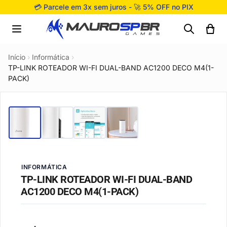
Pular para o conteúdo
💳 Parcele em 3x sem juros - 🚀 5% OFF no PIX
Início
›
Informática
›
TP-LINK ROTEADOR WI-FI DUAL-BAND AC1200 DECO M4(1-
PACK)
INFORMÁTICA
TP-LINK ROTEADOR WI-FI DUAL-BAND
AC1200 DECO M4(1-PACK)