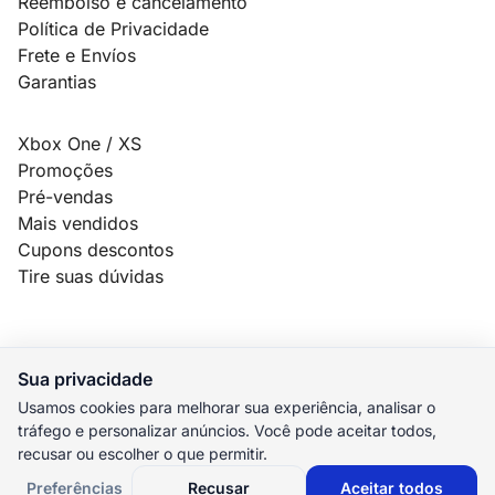
Reembolso e cancelamento
Política de Privacidade
Frete e Envíos
Garantias
Xbox One / XS
Promoções
Pré-vendas
Mais vendidos
Cupons descontos
Tire suas dúvidas
Sua privacidade
© 2026 MauroSPBR Games. Todos os direitos reservados.
Usamos cookies para melhorar sua experiência, analisar o
tráfego e personalizar anúncios. Você pode aceitar todos,
elo
AMEX
pix
HIPER
recusar ou escolher o que permitir.
M. Pago
Preferências
Recusar
Aceitar todos
Preferências de cookies